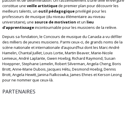
passion et de détermination. Un rassemblement d’une telle envergure
constitue une
veille artistique
de premier plan pour découvrir les
meilleurs talents, un
outil pédagogique
privilégié pour les
professeurs de musique (du niveau élémentaire au niveau
universitaire), une
source de motivation
et un
lieu
d’apprentissage
incontournable pour les musiciens de la relève.
Depuis sa fondation, le Concours de musique du Canada a vu défiler
des milliers de jeunes musiciens. Parmi ceux-ci, de grands noms de la
scène nationale et internationale d’aujourd’hui dont les Marc-André
Hamelin, Chantal Juillet, Louis Lortie, Martin Beaver, Marie-Nicole
Lemieux, André Laplante, Gwen Hoebig, Richard Raymond, Susan
Hoeppner, Stephane Lemelin, Robert Silverman, Angela Cheng, Boris
Brott, Anne-Marie Dubois, Jacques Hétu, Desmond Hoebig, Dennis
Brott, Angela Hewitt, Janina Fialkoswka, James Ehnes et Kerson Leong
pour ne nommer que ceux-là.
PARTENAIRES