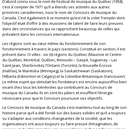
D’abord connu sous le nom de Festival de musique du Québec (1958),
c’est à compter de 1971 qu’il a étendu ses activités aux autres
provinces canadiennes, sous le nom de Concours de musique du
Canada. C’est également à ce moment qu’est né le volet Tremplin dont
l’objectif était d’offrir à des musiciens de talent de faire leurs preuves
dans des circonstances qui se rapprochent beaucoup de celles qui
prévalent dans les concours internationaux.
Les régions sont au cœur même du fonctionnement de son
fonctionnement à travers le pays (sections). Constitué en section, il est
présent dans 13 villes : six (6) régions du Québec (Mauricie et Centre-
du-Québec, Montréal, Québec, Rimouski – Gaspé, Saguenay – Lac
Saint-Jean, Sherbrooke), l’Ontario (Toronto), la Nouvelle-Écosse
(Halifax), le Manitoba (Winnipeg), la Saskatchewan (Saskatoon),
l’Alberta (Edmonton et Calgary) et la Colombie-Britannique (Vancouver).
Le même esprit qui stimulait les fondateurs est encore aujourd’hui bien
vivant chez tous les bénévoles qui contribuent au Concours de
musique du Canada. Ils en sont les piliers et insufflent l’énergie
nécessaire pour que le Concours poursuive ses objectifs.
Le Concours de musique du Canada s’est maintenu tout au long de son
histoire parce qu’il a été fondé sur des bases solides et qu’il a toujours
su s’adapter aux conditions changeantes de la société; que les
organisateurs ont aussi toujours su faire preuve d’imagination, de