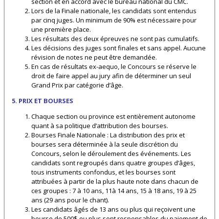
section et en accord avec le bureau national du CMC.
Lors de la Finale nationale, les candidats sont entendus
par cinq juges. Un minimum de 90% est nécessaire pour
une première place.
Les résultats des deux épreuves ne sont pas cumulatifs.
Les décisions des juges sont finales et sans appel. Aucune
révision de notes ne peut être demandée.
En cas de résultats ex-aequo, le Concours se réserve le
droit de faire appel au jury afin de déterminer un seul
Grand Prix par catégorie d’âge.
5. PRIX ET BOURSES
Chaque section ou province est entièrement autonome
quant à sa politique d’attribution des bourses.
Bourses Finale Nationale : La distribution des prix et
bourses sera déterminée à la seule discrétion du
Concours, selon le déroulement des événements. Les
candidats sont regroupés dans quatre groupes d’âges,
tous instruments confondus, et les bourses sont
attribuées à partir de la plus haute note dans chacun de
ces groupes : 7 à 10 ans, 11à 14 ans, 15 à 18 ans, 19 à 25
ans (29 ans pour le chant).
Les candidats âgés de 13 ans ou plus qui reçoivent une
bourse de 500$ ou plus sont responsables du paiement de