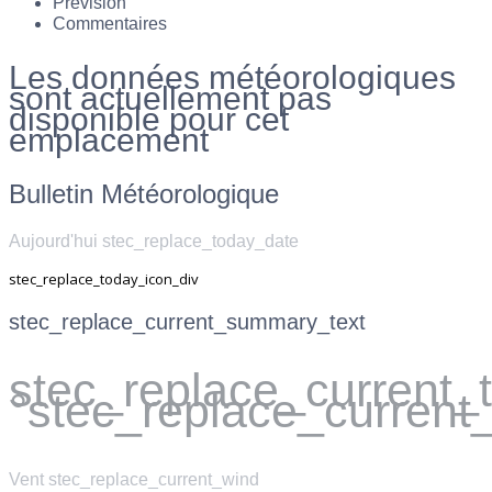
Prévision
Commentaires
Les données météorologiques
sont actuellement pas
disponible pour cet
emplacement
Bulletin Météorologique
Aujourd'hui stec_replace_today_date
stec_replace_today_icon_div
stec_replace_current_summary_text
stec_replace_current
°stec_replace_current
Vent
stec_replace_current_wind