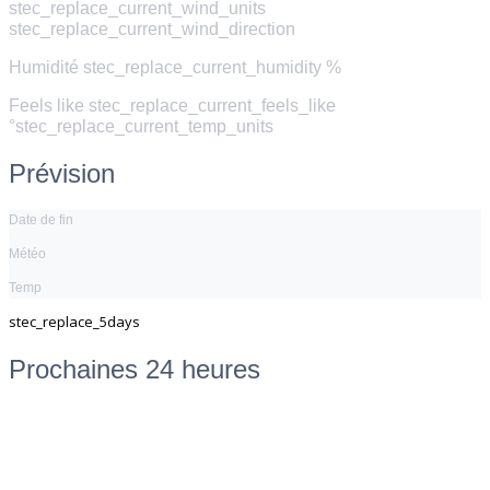
stec_replace_current_wind_units
stec_replace_current_wind_direction
Humidité
stec_replace_current_humidity %
Feels like
stec_replace_current_feels_like
°stec_replace_current_temp_units
Prévision
Date de fin
Météo
Temp
stec_replace_5days
Prochaines 24 heures