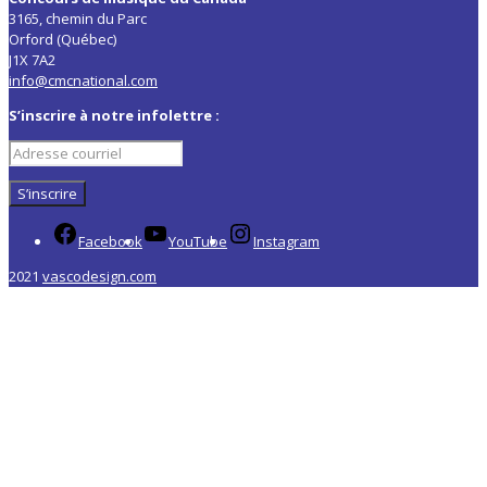
3165, chemin du Parc
Orford (Québec)
J1X 7A2
info@cmcnational.com
S’inscrire à notre infolettre :
Facebook
YouTube
Instagram
2021
vascodesign.com