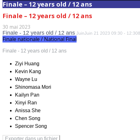
Finale – 12 years old / 12 ans
Finale – 12 years old / 12 ans
30 mai 2023
Finale - 12 years old / 12 ans
Juin
Juin
21
2023
09:30
-
12:30
8
Finale nationale / National Final
Finale - 12 years old / 12 ans
Ziyi Huang
Kevin Kang
Wayne Lu
Shinomasa Mori
Kailyn Pan
Xinyi Ran
Anissa She
Chen Song
Spencer Song
Exporter dans un fichier