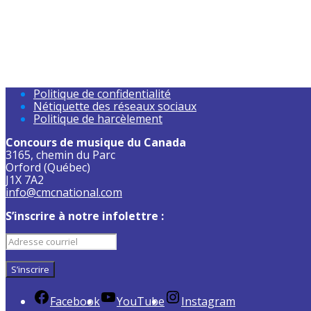
Politique de confidentialité
Nétiquette des réseaux sociaux
Politique de harcèlement
Concours de musique du Canada
3165, chemin du Parc
Orford (Québec)
J1X 7A2
info@cmcnational.com
S’inscrire à notre infolettre :
Facebook
YouTube
Instagram