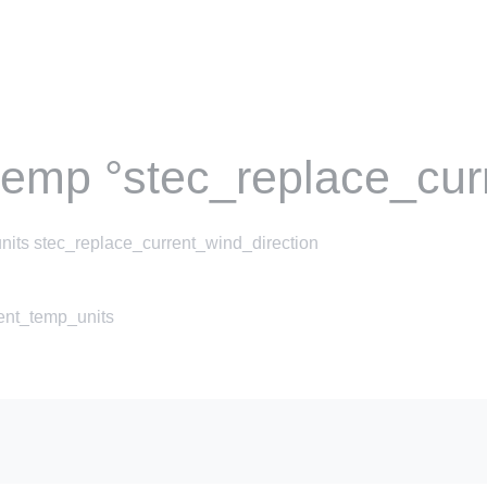
temp °stec_replace_cur
nits stec_replace_current_wind_direction
rent_temp_units