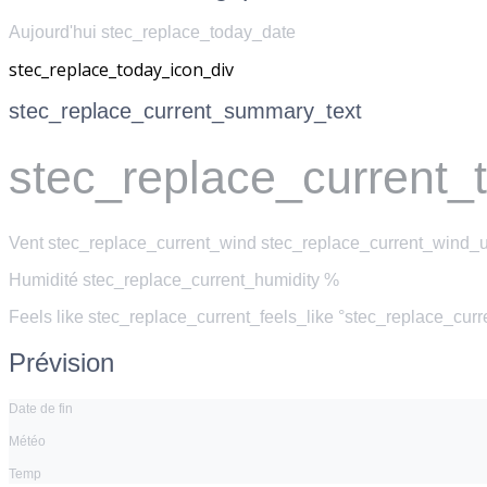
Aujourd'hui stec_replace_today_date
stec_replace_today_icon_div
stec_replace_current_summary_text
stec_replace_current_
Vent
stec_replace_current_wind stec_replace_current_wind_u
Humidité
stec_replace_current_humidity %
Feels like
stec_replace_current_feels_like °stec_replace_cur
Prévision
Date de fin
Météo
Temp