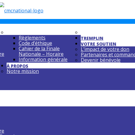
FINALE NATIONALE
RÉPERTOIRE DEMANDÉ
Règlements
TREMPLIN
Code d’éthique
VOTRE SOUTIEN
Cahier de la Finale
L’impact de votre don
re
Nationale – Horaire
Partenaires et command
Information générale
Devenir bénévole
À PROPOS
Notre mission
re