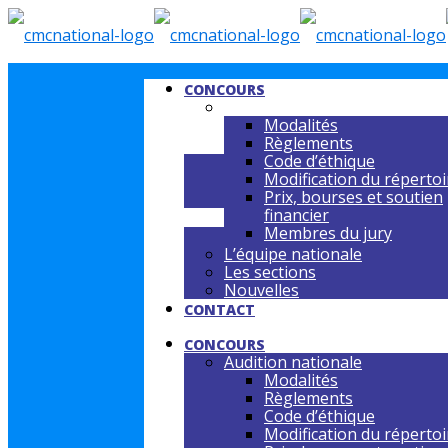
CONCOURS
AUDITION NATIONALE
Modalités
Règlements
Code d’éthique
Modification du répertoi
Prix, bourses et soutien
financier
Membres du jury
L’équipe nationale
Les sections
Nouvelles
CONTACT
CONCOURS
Audition nationale
Modalités
Règlements
Code d’éthique
Modification du répertoi