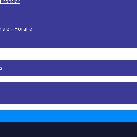
financier
onale – Horaire
s