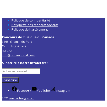
Politique de confidentialité
Nétiquette des réseaux sociaux
Politique de harcèlement
Concours de musique du Canada
3165, chemin du Parc
Orford (Québec)
J1X 7A2
info@cmcnational.com
S’inscrire à notre infolettre :
Facebook
YouTube
Instagram
2021
vascodesign.com