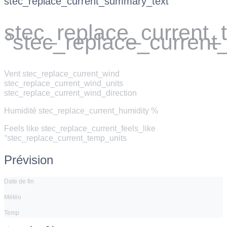
stec_replace_current_summary_text
stec_replace_current
°stec_replace_current
Vent
stec_replace_current_wind
stec_replace_current_wind_units
stec_replace_current_wind_direction
Humidité
stec_replace_current_humidity %
Feels like
stec_replace_current_feels_like
°stec_replace_current_temp_units
Prévision
Date de fin
Météo
Temp