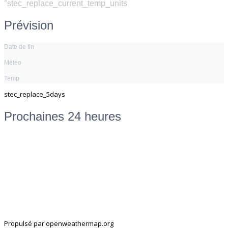
°stec_replace_current_temp_units
Prévision
Date de fin
Météo
Temp
stec_replace_5days
Prochaines 24 heures
Propulsé par openweathermap.org