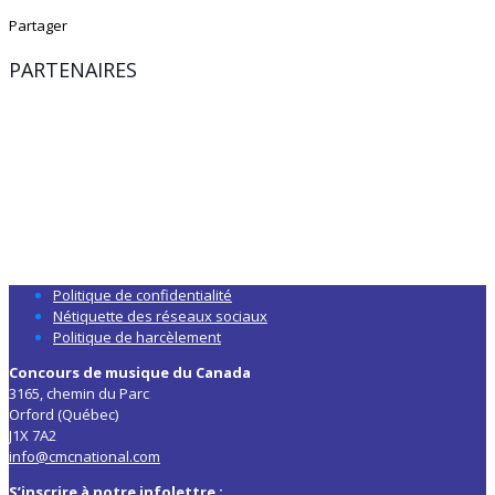
Partager
PARTENAIRES
Politique de confidentialité
Nétiquette des réseaux sociaux
Politique de harcèlement
Concours de musique du Canada
3165, chemin du Parc
Orford (Québec)
J1X 7A2
info@cmcnational.com
S’inscrire à notre infolettre :