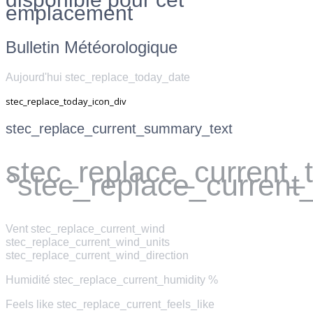
emplacement
Bulletin Météorologique
Aujourd'hui stec_replace_today_date
stec_replace_today_icon_div
stec_replace_current_summary_text
stec_replace_current
°stec_replace_current
Vent
stec_replace_current_wind
stec_replace_current_wind_units
stec_replace_current_wind_direction
Humidité
stec_replace_current_humidity %
Feels like
stec_replace_current_feels_like