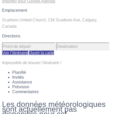
Importer pour Google Agenda
Emplacement
Scarboro United Church, 134 Scarboro Ave, Calgary,
Canada
Directions
Voir l’itinéraire
Ouvrir la carte
Impossible de trouver l'itinéraire !
Planifié
Invités
Assistance
Prévision
Commentaires
Les données météorologiques
sont actuellement pas
disponible pour cet